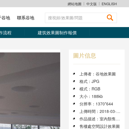
網站地圖
中文版
ENGLISH
于谷地
聯系谷地
搜視頻/效果圖/問題
作流程
建筑效果圖制作報價
圖片信息
上傳者：谷地效果圖
格式：JPG
模式：RGB
大小：188kb
分辨率：1370*644
上傳時間：2018-03-20
作品描述：室內類售樓處空間設計效果圖
售樓處空間設計效果圖