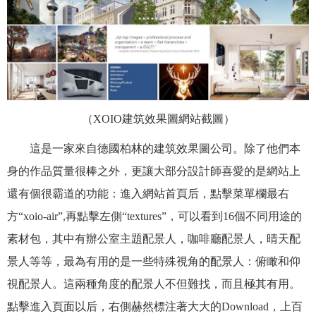
（
XOIO
建筑效果圖網站截圖）
這是一家來自德國柏林的建筑效果圖公司。除了他們本
身的作品質量很棒之外，更讓大部分設計師喜愛的是網站上
還有個很霸道的功能：進入網站首頁后，點擊菜單欄最右
方“xoio-air”,再點擊左側“textures”，可以看到16個不同用途的
素材包，其中有辦公室主題配景人，咖啡廳配景人，晴天配
景人等等，最為有用的是一些特殊視角的配景人：俯瞰和仰
視配景人。這兩種角度的配景人不但難找，而且極其有用。
點擊進入頁面以后，右側赫然標注著大大的Download，上百